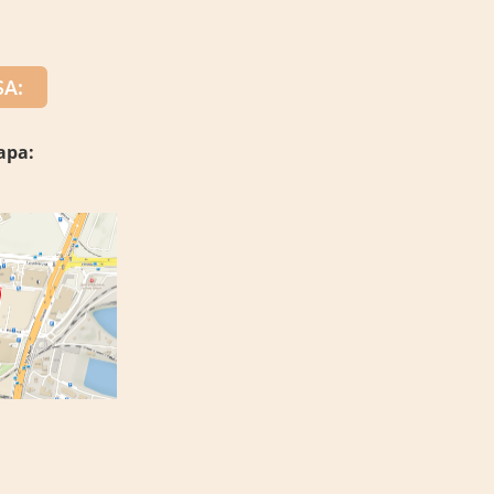
A:
apa: