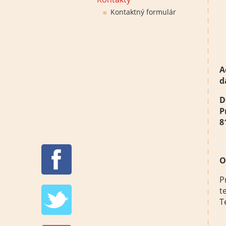
Kontaktný formulár
A
d
D
P
8
O
P
t
T