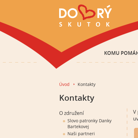
KOMU POMÁ
Úvod
Kontakty
Kontakty
V 
O združení
uv
Slovo patronky Danky
Bartekovej
Naši partneri