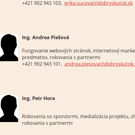
+421 902 943 103,
erika.sucova(z)dobryskutok.sk
Ing. Andrea Piešová
Fungovanie
webových
stránok
, internetový
marke
predmetov
, rokovania
s
partnermi
+421 902 943 101,
andrea.piesova(z)dobryskutok.
Ing. Petr Hora
Rokovania
so sponzormi
,
medializácia
projektu
, z
rokovania
s
partnermi