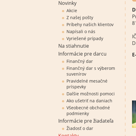
Novinky
D
Akcie
P
Z našej pošty
8
Príbehy našich klientov
Napísali o nás
I
Vyriešené prípady
D
Na stiahnutie
Informácie pre darcu
E
Finančný dar
Finančný dar s výberom
suvenírov
Pravidelné mesačné
príspevky
Dalšie možnosti pomoci
Ako ušetriť na daniach
Všeobecné obchodné
podmienky
Informácie pre žiadateľa
Žiadosť o dar
Kontakty