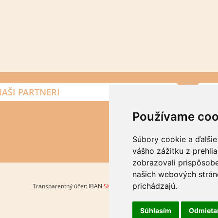
AŠI PARTNERI
Erika
Používame coo
+421 9
erika.
Súbory cookie a ďalšie
Ďalšie k
vášho zážitku z prehli
zobrazovali prispôsobe
našich webových stráno
prichádzajú.
Transparentný účet: IBAN
SK6283300000002002038140
Súhlasím
Odmiet