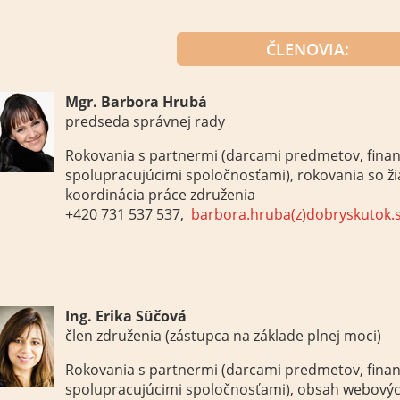
ČLENOVIA:
Mgr. Barbora Hrubá
predseda správnej rady
Rokovania s
partnermi
(
darcami
predmetov
,
fina
spolupracujúcimi spoločnosťami
)
, rokovania
so ž
koordinácia
práce
združenia
+420 731 537 537,
barbora.hruba(z)dobryskutok.
Ing. Erika Süčová
člen združenia (zástupca na základe plnej moci)
Rokovania s
partnermi
(
darcami
predmetov
,
fina
spolupracujúcimi spoločnosťami
)
,
obsah webový