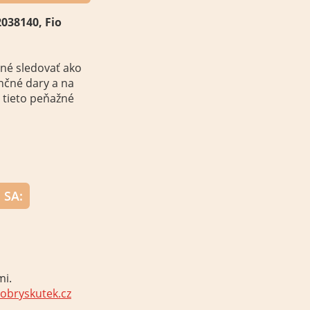
2038140
, Fio
né sledovať
ako
ančné
dary
a
na
tieto
peňažné
 SA
:
mi
.
obryskutek.cz