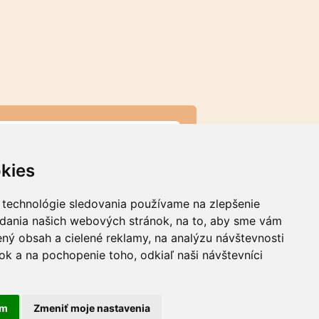
KONTAKT
 Süčová
, kontakt pre darcov
kies
02 943 103
sucova@dobryskutok.sk
,
info@dobryskutok.sk
 technológie sledovania používame na zlepšenie
ontakty...
adania našich webových stránok, na to, aby sme vám
ný obsah a cielené reklamy, na analýzu návštevnosti
k a na pochopenie toho, odkiaľ naši návštevníci
am
Zmeniť moje nastavenia