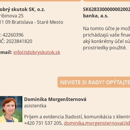
obrý skutok SK, o.z.
SK628330000000200
ribinova 25
banka, a.s.
11 09 Bratislava - Staré Mesto
Na tomto účte
je
mož
Č: 42260396
prichádzajú
vaše fin
IČ: 2023841820
aký
konkrétny účel
sú
prostriedky
použité
.
-mail:
info(z)dobryskutok.sk
NEVIETE
SI
RADY
?
O
PÝTAJTE
Dominika Morgenšternová
asistentka
Príjem
a
evidencia
žiadostí
, komunikácia
s klient
+420 731 537 205,
dominika.morgensternova(z)d