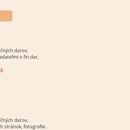
nčných
darov,
iadateľmi o
fin.dar
,
sk
nčných
darov,
ch
stránok,
fotografie
.