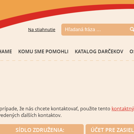
Na stiahnutie
HAME
KOMU SME POMOHLI
KATALOG DARČEKOV
O
prípade, že nás chcete kontaktovať, použite tento
kontaktný
edených ďalších kontaktov.
SÍDLO ZDRUŽENIA:
ÚČET
PRE
ZASIE