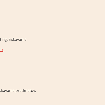
ting
, získavanie
sk
ískavanie
predmetov
,