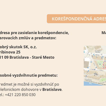
KOREŠPONDENČNÁ ADRES
dresa
pre
zasielanie
korešpondencie,
M
arovacích
zmlúv
a
predmetov
:
obrý skutok SK, o.z.
ribinova 25
11 09 Bratislava - Staré Mesto
sobné vyzdvihnutie
predmetu
:
redmet je
možné si
vyzdvihnúť
po
elefonickom dohovore
v
Bratislave
.
el.: +421 220 850 030