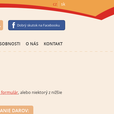
cz
sk
Dobrý skutok na Facebooku
SOBNOSTI
O NÁS
KONTAKT
 formulár
, alebo niektorý z nižšie
LANIE
DAROV
: