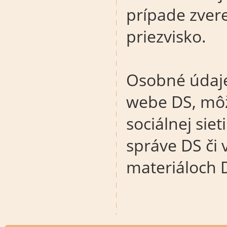
prípade zver
priezvisko.
Osobné údaje
webe DS, môž
sociálnej sie
správe DS či 
materiáloch 