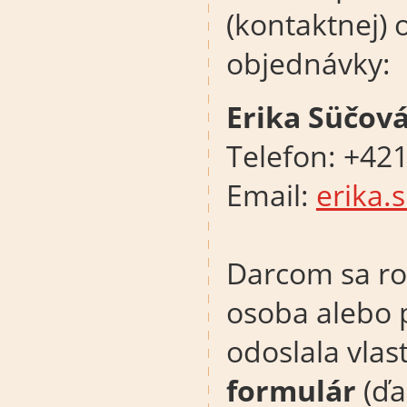
(kontaktnej) 
objednávky:
Erika Süčov
Telefon: +42
Email:
erika.
Darcom sa roz
osoba alebo 
odoslala vla
formulár
(ďa