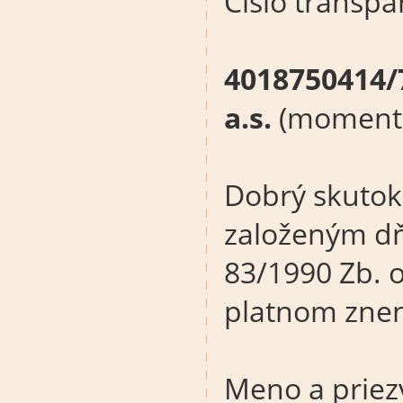
Číslo transp
4018750414/
a.s.
(momentá
Dobrý skutok
založeným dň
83/1990 Zb. 
platnom znen
Meno a priez