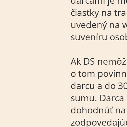
darcami je mo
čiastky na tr
uvedený na w
suveníru oso
Ak DS nemôže
o tom povinn
darcu a do 30
sumu. Darca 
dohodnúť na 
zodpovedajúc