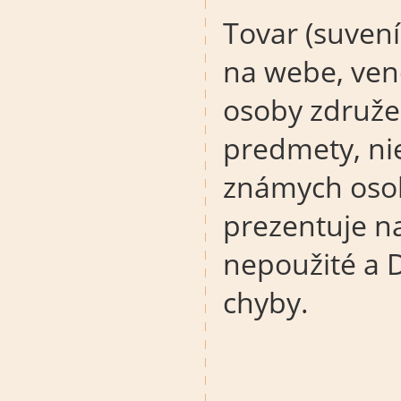
Tovar (suvení
na webe, veno
osoby združen
predmety, ni
známych osob
prezentuje n
nepoužité a 
chyby.