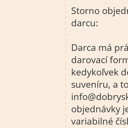
Storno objed
darcu:
Darca má prá
darovací for
kedykoľvek d
suveníru, a 
info@dobrysku
objednávky j
variabilné čí