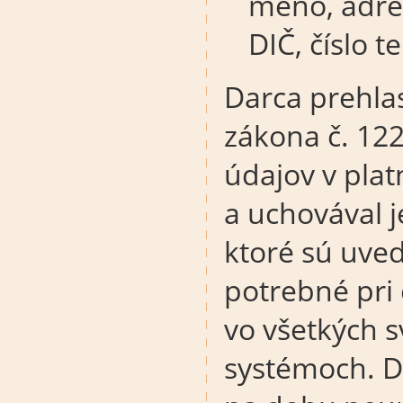
meno, adres
DIČ, číslo 
Darca prehlas
zákona č. 12
údajov v pla
a uchovával j
ktoré sú uved
potrebné pri 
vo všetkých 
systémoch. D