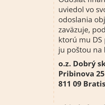
uviedol vo sv
odoslania obj
zaväzuje, po
ktorú mu DS 
ju poštou na
o.z. Dobrý s
Pribinova 25
811 09 Brati