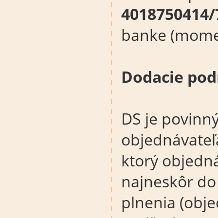
4018750414/
banke (momen
Dodacie po
DS je povinn
objednávateľa
ktorý objedná
najneskôr do
plnenia (obj