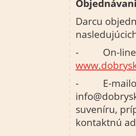
Objednávani
Darcu objedn
nasledujúcic
- On-line p
www.dobrysk
- E-mailom 
info@dobrysk
suveníru, pr
kontaktnú ad