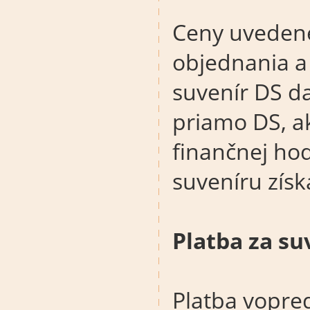
Ceny uvedené
objednania a
suvenír DS d
priamo DS, a
finančnej ho
suveníru získ
Platba za su
Platba vopred