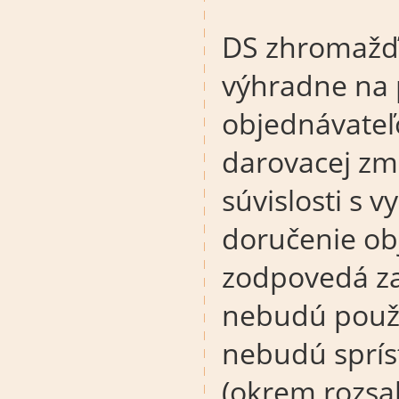
DS zhromažď
výhradne na p
objednávateľo
darovacej zm
súvislosti s
doručenie ob
zodpovedá za
nebudú použi
nebudú sprí
(okrem rozsa