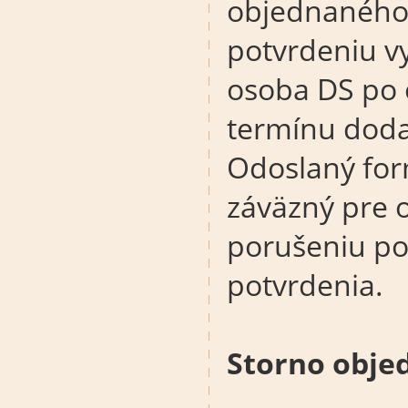
objednaného 
potvrdeniu v
osoba DS po 
termínu doda
Odoslaný for
záväzný pre o
porušeniu p
potvrdenia.
Storno obje