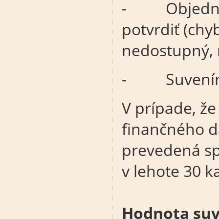
- Objednáv
potvrdiť (chy
nedostupný, 
- Suvenír už
V prípade, že
finančného d
prevedená sp
v lehote 30 k
Hodnota suv