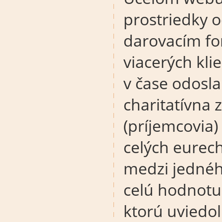
prostriedky o
darovacím fo
viacerých kli
v čase odosl
charitatívna 
(príjemcovia)
celých eurech
medzi jednéh
celú hodnotu
ktorú uviedol