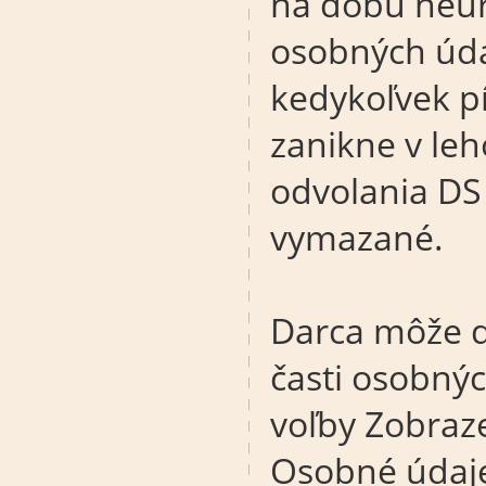
na dobu neur
osobných úda
kedykoľvek p
zanikne v le
odvolania DS
vymazané.
Darca môže d
časti osobný
voľby Zobraz
Osobné údaj