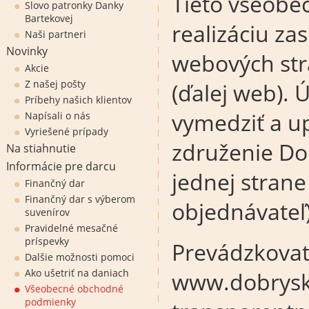
Tieto všeobe
Slovo patronky Danky
Bartekovej
realizáciu za
Naši partneri
Novinky
webových st
Akcie
Z našej pošty
(ďalej web).
Príbehy našich klientov
vymedziť a up
Napísali o nás
Vyriešené prípady
združenie Dob
Na stiahnutie
Informácie pre darcu
jednej strane 
Finančný dar
Finančný dar s výberom
objednávateľ)
suvenírov
Pravidelné mesačné
príspevky
Prevádzkova
Dalšie možnosti pomoci
Ako ušetriť na daniach
www.dobrysku
Všeobecné obchodné
podmienky