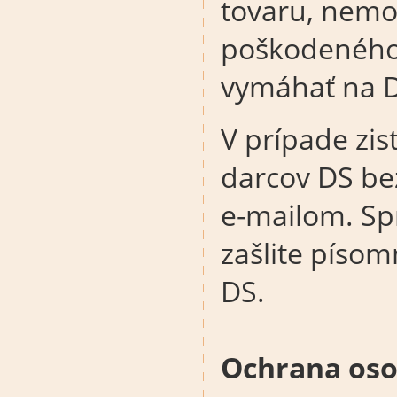
tovaru, nemo
poškodeného
vymáhať na D
V prípade zis
darcov DS be
e-mailom. Sp
zašlite píso
DS.
Ochrana oso