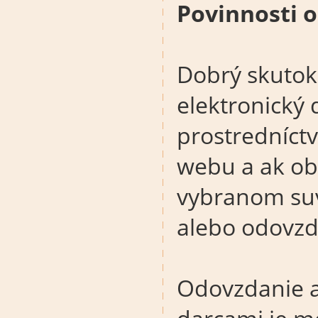
Povinnosti o
Dobrý skutok 
elektronický 
prostredníct
webu a ak ob
vybranom suv
alebo odovzda
Odovzdanie a