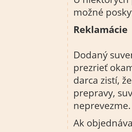
možné poskyt
Reklamácie
Dodaný suvení
prezrieť okam
darca zistí, 
prepravy, su
neprevezme.
Ak objednávat