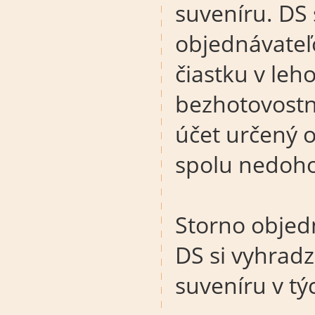
suveníru. DS 
objednávateľ
čiastku v leh
bezhotovost
účet určený 
spolu nedoho
Storno objed
DS si vyhradz
suveníru v tý