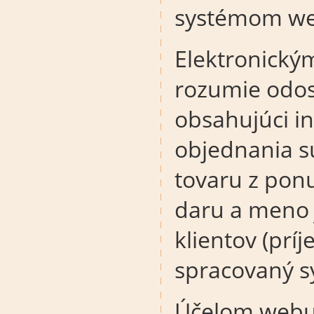
systémom w
Elektronický
rozumie odos
obsahujúci in
objednania s
tovaru z pon
daru a meno 
klientov (prí
spracovaný 
Účelom webu 