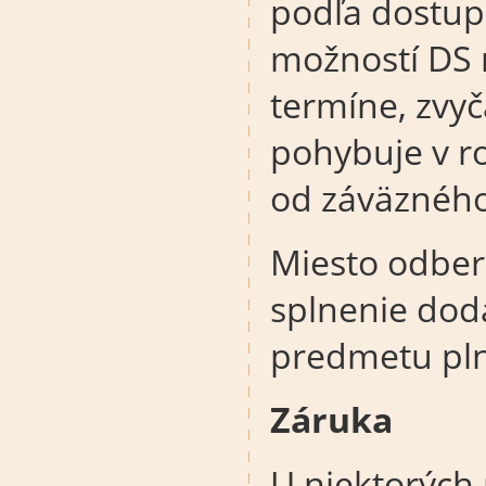
podľa dostup
možností DS 
termíne, zvyč
pohybuje v r
od záväzného
Miesto odberu
splnenie dod
predmetu pln
Záruka
U niektorých