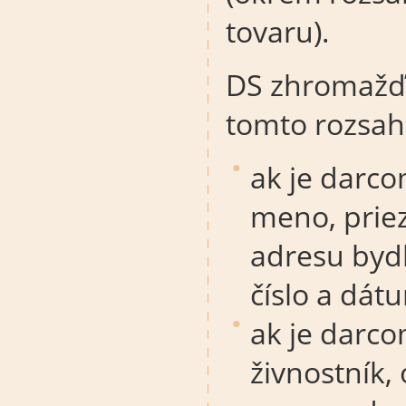
tovaru).
DS zhromažďu
tomto rozsah
ak je darco
meno, priez
adresu bydl
číslo a dá
ak je darc
živnostník