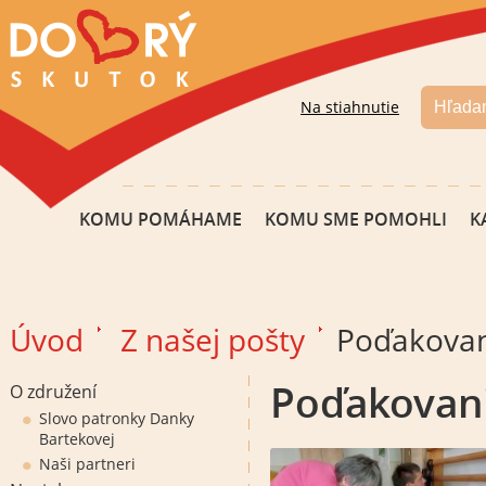
Na stiahnutie
KOMU POMÁHAME
KOMU SME POMOHLI
K
Úvod
Z našej pošty
Poďakovani
Poďakovani
O združení
Slovo patronky Danky
Bartekovej
Naši partneri