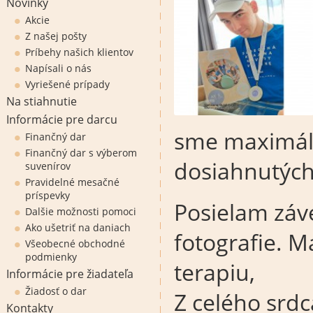
Novinky
Akcie
Z našej pošty
Príbehy našich klientov
Napísali o nás
Vyriešené prípady
Na stiahnutie
Informácie pre darcu
sme maximáln
Finančný dar
Finančný dar s výberom
dosiahnutých
suvenírov
Pravidelné mesačné
príspevky
Posielam záv
Dalšie možnosti pomoci
Ako ušetriť na daniach
fotografie. M
Všeobecné obchodné
podmienky
terapiu,
Informácie pre žiadateľa
Žiadosť o dar
Z celého srd
Kontakty